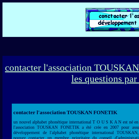
contacter l'association TOUSK
les questions par
contacter l'association TOUSKAN FONETIK
un nouvel alphabet phonétique international T O U S K A N est né en
l'association TOUSKAN FONETIK a été crée en 2007 pour assu
développement de l'alphabet phonétique international TOUSKAN
pouvez contacter un membre prioritaire du conseil d'administrat