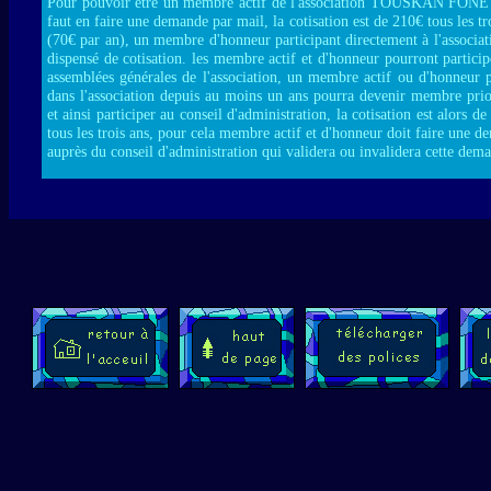
Pour pouvoir être un membre actif de l'association TOUSKAN FONE
faut en faire une demande par mail, la cotisation est de 210€ tous les tr
(70€ par an), un membre d'honneur participant directement à l'associat
dispensé de cotisation. les membre actif et d'honneur pourront partici
assemblées générales de l'association, un membre actif ou d'honneur p
dans l'association depuis au moins un ans pourra devenir membre prior
et ainsi participer au conseil d'administration, la cotisation est alors d
tous les trois ans, pour cela membre actif et d'honneur doit faire une 
auprès du conseil d'administration qui validera ou invalidera cette dem
--------- mail n°3 réponse ------------
si j'écris un livre avec l'alphabet Touskan, es ce que je deviens un 
d'honneur ?
Bien sur tu deviendras un membre d'honneur pour une durée de 9 an
verser aucune cotisation, tu deviens membre d'honneur en faisant la d
suite à une participation, tu peux participer d'une des façons suivantes
promouvant l'alphabet TOUSKAN dans les media § en créant une pol
caractères pour l'alphabet TOUSKAN à télécharger gratuitemen
publiant un livre avec l'alphabet TOUSKAN § en traduisant un livr
l'alphabet TOUSKAN ou le site www.touskan.org dans d'autres langu
le français