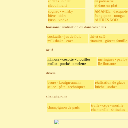
et dans un plat
en pâtisserie
alcool multi
et dans un plat
cognac - whisky
AMANDE : dacquois
bière - cidre
frangipane - nougat
kirsh - vodka ...
AUTRES NOIX
boissons : réalisation ou dans vos plats
cocktails - jus de fruit
thé et café
milkshake - coca
tiramisu - gâteau famille
oeuf
mimosa - cocotte - brouillés
meringues - pavlov
mollet - poché - omelette
île flottante
divers
beure - kouign-amann
réalisation de glace
sauce - pâte - techniques
bûche - sorbet
champignons
truffe - cèpe - morille
champignon de paris
chanterelle - shiitakes