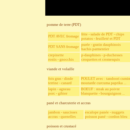
pomme de terre (PDT)
frite - salade de PDT - chips
PDT AVEC fromage
potatos - feuilleté et PDT
purée - gratin dauphinois
PDT SANS fromage
hachis parmentier
crepinette
p-dauphines - p-duchesses
rostis - gnocchis
croquettes et cromesquis
viande et volaille
fois gras - dinde
POULET avec : tandoori cumi
terrine - canard
moutarde curcuma paprika ...
lapin - agneau
BOEUF : steak au poivre
porc - gibier
blanquette - bourguignon ...
pané et charcuterie et accras
jambon - saucisses
escalope panée - nuggets
accras - quenelles
poisson pané - cordon bleu
poisson et crustacé