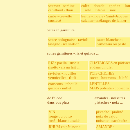
saumon - sardine
colin ... dorade ... éperlan ... lot
cabillaud - thon
... sole ... tilapia ... raie
crabe - crevette
huitre - moule - Saint-Jacques
crustacé
calamar - mélanges de la mer
pâtes en garniture
sauce bolognaise - ravioli
sauce blanche ou
lasagne - réalisation
carbonara ou pesto
autres garnitures - riz et quinoa ...
RIZ : paella - sushis
CHATAIGNES en pâtisser
risotto - riz au lait ...
et dans un plat
ravioles - nouilles
POIS CHICHES
vermicelles - tlitli
socca - houmous - falafel
couscous - taboulé
LENTILLES
quinoa - millet
MAIS polenta - pop-corn
de l'alcool
amandes - noisettes
dans vos plats
pistaches - noix ...
VIN
pistache - praliné
rouge ou porto
noix de cajou
rosé - blanc ou saké
noisette - cacahuète
RHUM en pâtisserie
AMANDE :